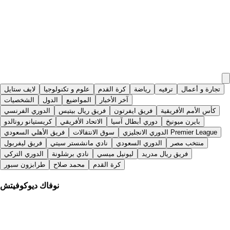
تجارة و أعمال
ترفيه
رياضة
كرة القدم
علوم و تكنولوجيا
لايف ستايل
آخر الأخبار
المواضيع
الدول
الشخصيات
كأس الأمم الأفريقية
فريق ايفرتون
فريق ريال بيتيس
الدوري الفرنسي
بايرن ميونيخ
دوري أبطال آسيا
الاتحاد الأفريقي
كريستيانو رونالدو
الدوري الانجليزي Premier League
سوق الانتقالات
فريق الأهلي السعودي
منتخب مصر
الدوري السعودي
نادي مانشستر سيتي
فريق ليفربول
فريق ريال مدريد
ليونيل ميسي
نادي برشلونة
الدوري التركي
كرة القدم
محمد صلاح
طرابزون سبور
نوفاك ديوكوفيتش