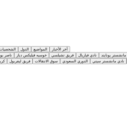
آخر الأخبار
المواضيع
الدول
الشخصيات
مانشستر يونايتد
نادي فياريال
فريق تشيلسي
خوسيه فيليكس دياز
ناصر بو
نادي مانشستر سيتي
الدوري السعودي
سوق الانتقالات
فريق ليفربول
كريس