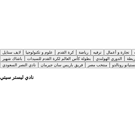
تجارة و أعمال
ترفيه
رياضة
كرة القدم
علوم و تكنولوجيا
لايف ستايل
ريطة
الدوري الهولندي
بطولة كأس العالم لكرة القدم للسيدات
باشاك شهير
تيانو رونالدو
منتخب مصر
فريق باريس سان جيرمان
نادي النصر السعودي
نادي ليستر سيتي