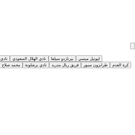
ليونيل ميسي
بيرناردو سيلفا
نادي الهلال السعودي
نادي 
كرة القدم
طرابزون سبور
فريق ريال مدريد
نادي برشلونة
محمد صلاح