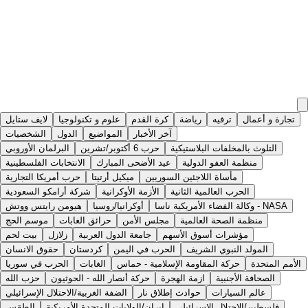
تجارة و أعمال
ترفيه
رياضة
كرة القدم
علوم و تكنولوجيا
لايف ستايل
آخر الأخبار
المواضيع
الدول
الشخصيات
التلوث بالمخلفات البلاستيكية
حرب 6 أكتوبر/تشرين
البرلمان الأوروبي
منظمة العفو الدولية
عيد الأضحى المبارك
الانتخابات الفلسطينية
مأساة اللاجئين السوريين
ميكيل أرتيتا
حرب أمريكا التجارية
الحرب العالمية الثانية
الأزمة الأوكرانية
شركة أرامكو السعودية
وكالة الفضاء الأمريكية ناسا - NASA
أوكرانيا/روسيا
هيومن رايتس ووتش
منظمة الصحة العالمية
مجلس الأمن
حرائق الغابات
موسم الحج
مؤشرات أسوق الأسهم
جامعة الدول العربية
زلازل
بيت لحم
المولد النبوي الشريف
الحرب في اليمن
كردستان
حقوق الانسان
الأمم المتحدة
حركة المقاومة الإسلامية - حماس
الغابات
الحرب في سوريا
الصحافة الأجنبية
ازمة الهجرة
حركة أنصار الله - الحوثيون
حزب الله
عالم السيارات
حوادث إطلاق نار
الضفة الغربية/الاحتلال الإسرائيلي
فلسطين/الاحتلال الاسرائيلي
ايران/الولايات المتحدة الأمريكية
الطقس