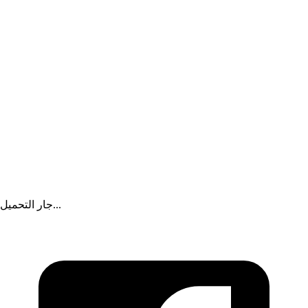
مجلس الأمن يجري أول اقتراع تمهيدي لاختيار مرشح يخلف غوتيريش
إعلان
جار التحميل...