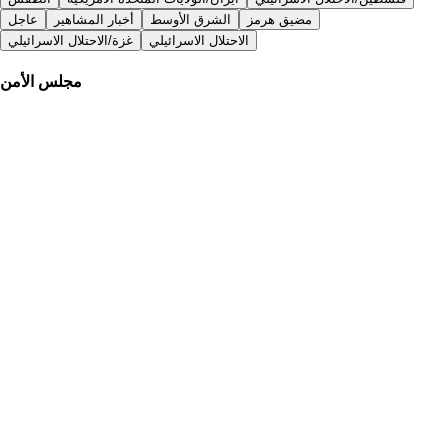
مضيق هرمز
الشرق الأوسط
أخبار المشاهير
عاجل
الاحتلال الاسرائيلي
غزة/الاحتلال الاسرائيلي
مجلس الأمن
الإمارات اليوم
|
منذ 7 أيام
منصور بن زايد: الاستثمار في الإنسان يبدأ بتمكينه من المعرفة
والمهارات
الجزيرة
|
منذ 6 أيام
هذه هي السيناريوهات الثلاثة لمصير اتفاق غزة