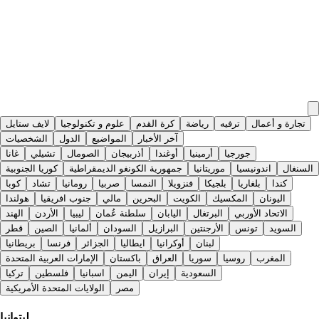
تجارة و أعمال
ترفيه
رياضة
كرة القدم
علوم و تكنولوجيا
لايف ستايل
آخر الأخبار
المواضيع
الدول
الشخصيات
جورجيا
أرمينيا
أوغندا
أذربيجان
الصومال
تشيلي
غانا
السنغال
اندونيسيا
موريتانيا
جمهورية الكونغو الديمقراطية
كوريا الجنوبية
كندا
بلغاريا
بلجيكا
فنزويلا
النمسا
صربيا
رومانيا
تشاد
كوبا
اليونان
المكسيك
الكويت
البحرين
مالي
جنوب افريقيا
هولندا
الاتحاد الأوربي
البرتغال
اليابان
سلطنة عُمان
ليبيا
الأردن
الهند
السويد
تونس
الأرجنتين
البرازيل
السودان
ألمانيا
الصين
قطر
لبنان
أوكرانيا
ايطاليا
الجزائر
فرنسا
بريطانيا
المغرب
روسيا
سوريا
العراق
باكستان
الإمارات العربية المتحدة
السعودية
إيران
اليمن
اسبانيا
فلسطين
تركيا
مصر
الولايات المتحدة الأمريكية
ليتوانيا