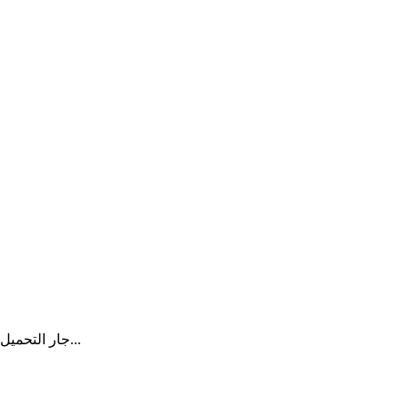
روسيا اليوم
|
منذ 21 يومًا
وسائل إعلام: جيش ألمانيا يواجه نقصا في الأفراد لتشكيل لواء في
ليتوانيا
جار التحميل...