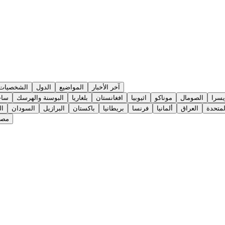
آخر الأخبار
المواضيع
الدول
الشخصيات
سرا
الصومال
موناكو
اثيوبيا
افغانستان
بلغاريا
البوسنة والهرسك
ساح
لمتحدة
العراق
ألمانيا
فرنسا
بريطانيا
باكستان
البرازيل
السودان
ال
مصر