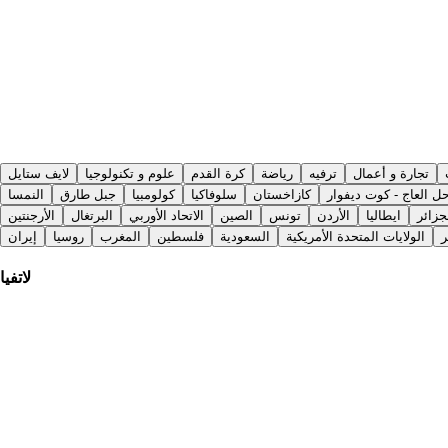
تجارة و أعمال
ترفيه
رياضة
كرة القدم
علوم و تكنولوجيا
لايف ستايل
ل العاج - كوت ديفوار
كازاخستان
سلوفاكيا
كولومبيا
جبل طارق
النمسا
جزائر
ايطاليا
الأردن
تونس
الصين
الاتحاد الأوربي
البرتغال
الأرجنتين
الولايات المتحدة الأمريكية
السعودية
فلسطين
المغرب
روسيا
إيران
لاتفيا