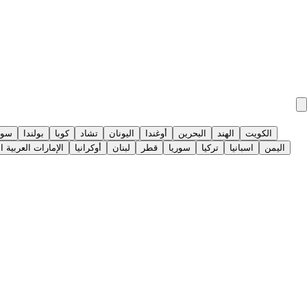
الكويت
الهند
البحرين
أوغندا
اليونان
تشاد
كوبا
بولندا
سوي
اليمن
اسبانيا
تركيا
سوريا
قطر
لبنان
أوكرانيا
الإمارات العربية ا