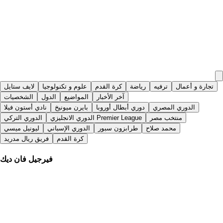
تجارة و أعمال
ترفيه
رياضة
كرة القدم
علوم و تكنولوجيا
لايف ستايل
آخر الأخبار
المواضيع
الدول
الشخصيات
الدوري المصري
دوري أبطال أوروبا
بايرن ميونيخ
نادي أستون فيلا
منتخب مصر
الدوري الانجليزي Premier League
الدوري التركي
محمد صلاح
طرابزون سبور
الدوري الإسباني
ليونيل ميسي
كرة القدم
فريق ريال مدريد
فيرجيل فان ديك
المصري اليوم
|
منذ 14 يومًا
بعد فان دايك.. زميل محمد صلاح السابق يقترب من الانتقال إلى
بشكتاش