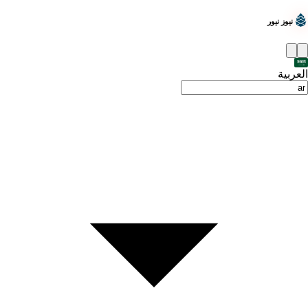
نيوز نيور
العربية