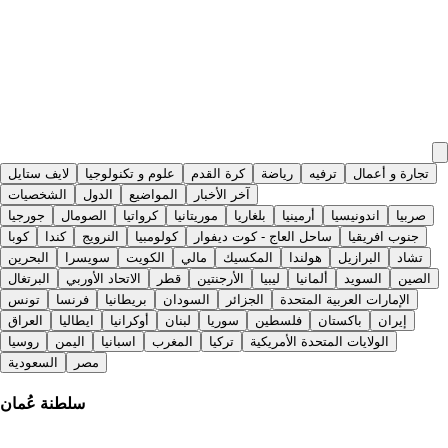
تجارة و أعمال
ترفيه
رياضة
كرة القدم
علوم و تكنولوجيا
لايف ستايل
آخر الأخبار
المواضيع
الدول
الشخصيات
صربيا
اندونيسيا
أرمينيا
بلغاريا
موريتانيا
كرواتيا
الصومال
جورجيا
جنوب افريقيا
ساحل العاج - كوت ديفوار
كولومبيا
النرويج
كندا
كوبا
تشاد
البرازيل
هولندا
المكسيك
مالي
الكويت
سويسرا
البحرين
الصين
السويد
ألمانيا
ليبيا
الأرجنتين
قطر
الاتحاد الأوربي
البرتغال
الإمارات العربية المتحدة
الجزائر
السودان
بريطانيا
فرنسا
تونس
إيران
باكستان
فلسطين
سوريا
لبنان
أوكرانيا
ايطاليا
العراق
الولايات المتحدة الأمريكية
تركيا
المغرب
اسبانيا
اليمن
روسيا
مصر
السعودية
سلطنة عُمان