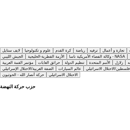
تجارة و أعمال
ترفيه
رياضة
كرة القدم
علوم و تكنولوجيا
لايف ستايل
وكالة الفضاء الأمريكية ناسا - NASA
الأزمة القطرية-الخليجية
الجيش الليبي
ه
زلازل
الأمم المتحدة
تنظيم الدولة
حرائق الغابات
مؤتمر القمة العربية
فلسطين/الاحتلال الاسرائيلي
عالم السيارات
الضفة الغربية/الاحتلال الإسرائيلي
الاحتلال الاسرائيلي
حركة أنصار الله - الحوثيون
حزب حركة النهضة
منذ 15 يومًا
|
France 24
ونس: هيئة الدفاع عن الغنوشي تحذر من وضع صحي حرج داخل السجن
الجزيرة
|
منذ 14 ساعة