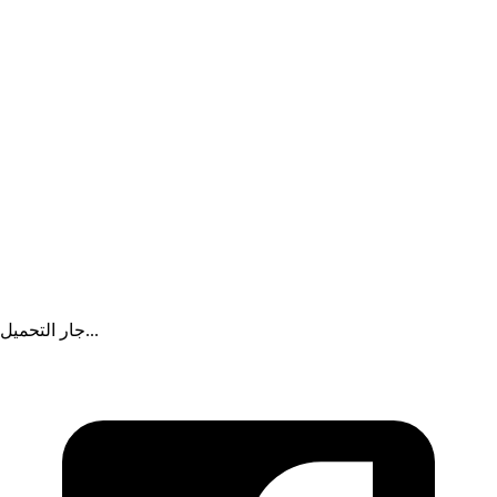
بعد 20 عاماً... أوبرا وينفري تُنهي مسيرة أكاديميتها للبنات في جنوب
أفريقيا
إعلان
جار التحميل...