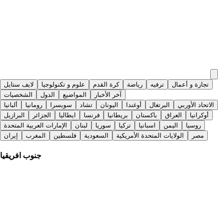
تجارة و أعمال
ترفيه
رياضة
كرة القدم
علوم و تكنولوجيا
لايف ستايل
آخر الأخبار
المواضيع
الدول
الشخصيات
الاتحاد الأوربي
البرتغال
أوغندا
اليونان
تشاد
سويسرا
رومانيا
ألبانيا
أوكرانيا
العراق
باكستان
بريطانيا
فرنسا
ايطاليا
الجزائر
البرازيل
روسيا
اليمن
اسبانيا
تركيا
سوريا
لبنان
الإمارات العربية المتحدة
مصر
الولايات المتحدة الأمريكية
السعودية
فلسطين
المغرب
إيران
جنوب افريقيا