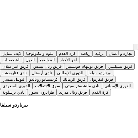
تجارة و أعمال
ترفيه
رياضة
كرة القدم
علوم و تكنولوجيا
لايف ستايل
آخر الأخبار
المواضيع
الدول
الشخصيات
فريق تشيلسي
فريق توتنهام هوتسبير
فريق ريال بيتيس
فريق انتر ميلان
بيرناردو سيلفا
الدوري الإيطالي
نادي أرسنال
نادي فناربخشه
فريق ليفربول
فريق الزمالك
كريستيانو رونالدو
ليونيل ميسي
الدوري الإسباني
نادي مانشستر سيتي
سوق الانتقالات
الدوري السعودي
كرة القدم
فريق ريال مدريد
طرابزون سبور
نادي برشلونة
بيرناردو سيلفا