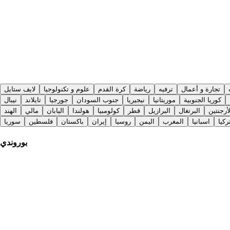
تجارة و أعمال
ترفيه
رياضة
كرة القدم
علوم و تكنولوجيا
لايف ستايل
كوريا الجنوبية
موريتانيا
نيجيريا
جنوب السودان
جورجيا
تايلاند
نيبال
لأرجنتين
البرتغال
البرازيل
قطر
كولومبيا
هولندا
اليابان
مالي
الهند
ركيا
اسبانيا
المغرب
اليمن
روسيا
إيران
باكستان
فلسطين
سوريا
بوروندي