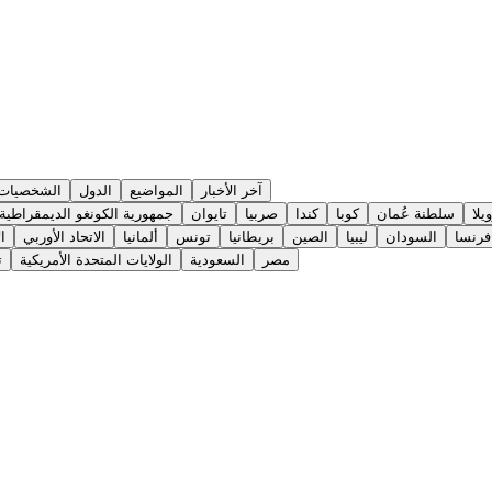
آخر الأخبار
المواضيع
الدول
الشخصيات
يلا
سلطنة عُمان
كوبا
كندا
صربيا
تايوان
جمهورية الكونغو الديمقراطية
فرنسا
السودان
ليبيا
الصين
بريطانيا
تونس
ألمانيا
الاتحاد الأوربي
ا
مصر
السعودية
الولايات المتحدة الأمريكية
ت