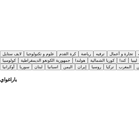
تجارة و أعمال
ترفيه
رياضة
كرة القدم
علوم و تكنولوجيا
لايف ستايل
ليبيا
كندا
كوريا الشمالية
هولندا
جمهورية الكونغو الديمقراطية
كولومبيا
ن
المغرب
تركيا
روسيا
إيران
اليمن
اسبانيا
لبنان
سوريا
أوكرانيا
باراغواي