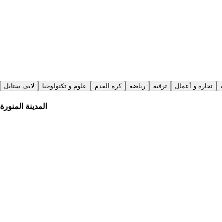
تجارة و أعمال
ترفيه
رياضة
كرة القدم
علوم و تكنولوجيا
لايف ستايل
المدينة المنورة
أي بي بي باكستان
|
منذ 23 ساعة
جية الباكستاني يزور المدينة المنورة قادماً من العاصمة الأردنية عمان
الوكالة العربية السورية للأنباء
|
منذ 7 أيام
السورية للطيران تستأنف رحلات دمشق–المدينة المنورة في 11 آب
باكستان بوينت
|
منذ يومين