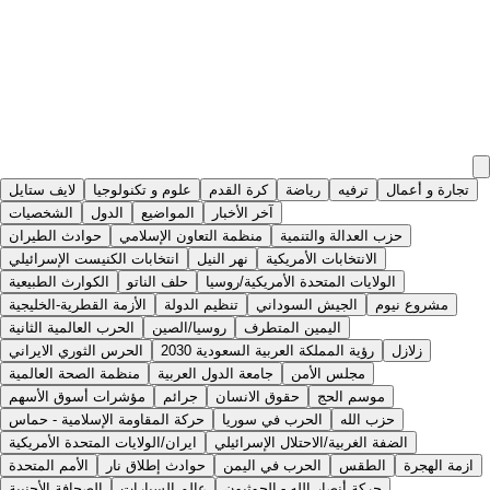
تجارة و أعمال
ترفيه
رياضة
كرة القدم
علوم و تكنولوجيا
لايف ستايل
آخر الأخبار
المواضيع
الدول
الشخصيات
حزب العدالة والتنمية
منظمة التعاون الإسلامي
حوادث الطيران
الانتخابات الأمريكية
نهر النيل
انتخابات الكنيست الإسرائيلي
الولايات المتحدة الأمريكية/روسيا
حلف الناتو
الكوارث الطبيعية
مشروع نيوم
الجيش السوداني
تنظيم الدولة
الأزمة القطرية-الخليجية
اليمين المتطرف
روسيا/الصين
الحرب العالمية الثانية
زلازل
رؤية المملكة العربية السعودية 2030
الحرس الثوري الايراني
مجلس الأمن
جامعة الدول العربية
منظمة الصحة العالمية
موسم الحج
حقوق الانسان
جرائم
مؤشرات أسوق الأسهم
حزب الله
الحرب في سوريا
حركة المقاومة الإسلامية - حماس
الضفة الغربية/الاحتلال الإسرائيلي
ايران/الولايات المتحدة الأمريكية
ازمة الهجرة
الطقس
الحرب في اليمن
حوادث إطلاق نار
الأمم المتحدة
حركة أنصار الله - الحوثيون
عالم السيارات
الصحافة الأجنبية