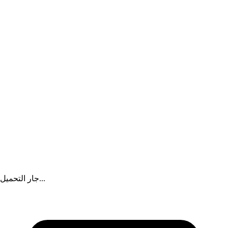
هات بوست
|
منذ 12 ساعة
محمد بن راشد: سيبقى زايد خالداً في ذاكرة الوطن ووجدان الإنسان
إعلان
جار التحميل...