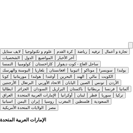
تجارة و أعمال
ترفيه
رياضة
كرة القدم
علوم و تكنولوجيا
لايف ستايل
آخر الأخبار
المواضيع
الدول
الشخصيات
ساحل العاج - كوت ديفوار
كازاخستان
كولومبيا
النمسا
بولندا
سويسرا
موناكو
اثيوبيا
افغانستان
بلغاريا
البوسنة والهرسك
الكويت
مالي
الهند
البحرين
أوغندا
هولندا
موريتانيا
كوبا
الأردن
تونس
الصين
اليابان
الاتحاد الأوربي
البرتغال
الأرجنتين
ألمانيا
فرنسا
بريطانيا
باكستان
البرازيل
السودان
الجزائر
ايطاليا
تركيا
سوريا
قطر
لبنان
أوكرانيا
الإمارات العربية المتحدة
العراق
السعودية
فلسطين
المغرب
روسيا
إيران
اليمن
اسبانيا
مصر
الولايات المتحدة الأمريكية
الإمارات العربية المتحدة