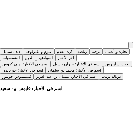
تجارة و أعمال
ترفيه
رياضة
كرة القدم
علوم و تكنولوجيا
لايف ستايل
آخر الأخبار
المواضيع
الدول
الشخصيات
نجيب ساويرس
اسم في الأخبار: جبران باسيل
اسم في الأخبار: توني كروس
اسم في الأخبار: محمد بن سلمان
اسم في الأخبار: جو بايدن
دونالد ترمب
اسم في الأخبار: سلمان بن عبد العزيز
فينيسيوس جونيور
اسم في الأخبار: قابوس بن سعيد
جريدة النهار
|
منذ 15 يومًا
«صهيل المجد» لمنال الرواس في «خريف ظفار للكتاب»
جريدة النهار
|
منذ 23 يومًا