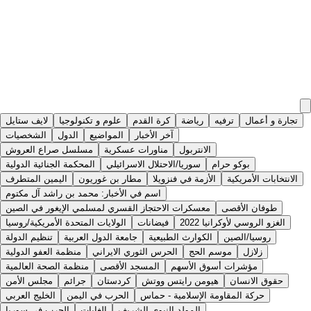
تجارة و أعمال
ترفيه
رياضة
كرة القدم
علوم و تكنولوجيا
لايف ستايل
آخر الأخبار
المواضيع
الدول
الشخصيات
الانتربول
مناورات عسكرية
مسلسل صراع العروش
بوكو حرام
سوريا/الاحتلال الاسرائيلي
المحكمة الجنائية الدولية
الانتخابات الأمريكية
الأزمة في فنزويلا
مطار بن غوريون
اليمين المتطرف
اسم في الأخبار: محمد بن راشد آل مكتوم
طوفان الأقصى
معسكرات الاحتجاز القسري لمسلمي الإيغور في الصين
الغزو الروسي لأوكرانيا 2022
فيضانات
الولايات المتحدة الأمريكية/روسيا
روسيا/الصين
الكوارث الطبيعية
جامعة الدول العربية
تنظيم الدولة
زلازل
موسم الحج
الحرس الثوري الايراني
منظمة العفو الدولية
مؤشرات أسوق الأسهم
المسجد الأقصى
منظمة الصحة العالمية
حقوق الانسان
هيومن رايتس ووتش
كردستان
جرائم
مجلس الأمن
حركة المقاومة الإسلامية - حماس
الحرب في اليمن
الخليج العربي
المولد النبوي الشريف
الغابات
الحرب في سوريا