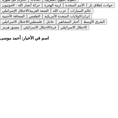
حوادث إطلاق نار
الأمم المتحدة
ازمة الهجرة
حركة أنصار الله - الحوثيون
عالم السيارات
حزب الله
الضفة الغربية/الاحتلال الإسرائيلي
ايران/الولايات المتحدة الأمريكية
الطقس
الصحافة الأجنبية
الشرق الأوسط
أخبار المشاهير
عاجل
فلسطين/الاحتلال الاسرائيلي
الاحتلال الاسرائيلي
غزة/الاحتلال الاسرائيلي
مضيق هرمز
اسم في الأخبار: أحمد موسى
بوابة الفجر
|
منذ 13 يومًا
محمد موسى: الاحتلال يفرض واقعًا جديدًا في غزة بعيدًا عن مفاوضات
الهدنة
جريدة المدى
|
منذ يوم واحد
17 ألف تجاوز و69 مليار دينار غرامات.. الكهرباء تكشف نتائج حملتها
جريدة المستقبل
|
منذ 3 أيام
متحدث وزارة الكهرباء: لم يكن لدينا بدائل سوى رفع أسعار تعريفة