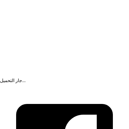
أهل مصر
إعلان
جار التحميل...