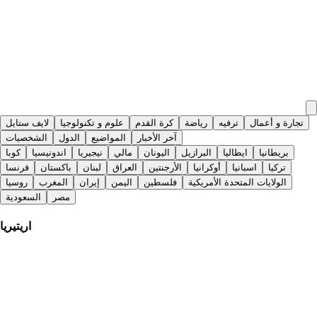
تجارة و أعمال
ترفيه
رياضة
كرة القدم
علوم و تكنولوجيا
لايف ستايل
آخر الأخبار
المواضيع
الدول
الشخصيات
بريطانيا
ايطاليا
البرازيل
اليونان
مالي
نيجيريا
اندونيسيا
كوبا
تركيا
اسبانيا
أوكرانيا
الأرجنتين
العراق
لبنان
باكستان
فرنسا
الولايات المتحدة الأمريكية
فلسطين
اليمن
إيران
المغرب
روسيا
مصر
السعودية
اريتيريا