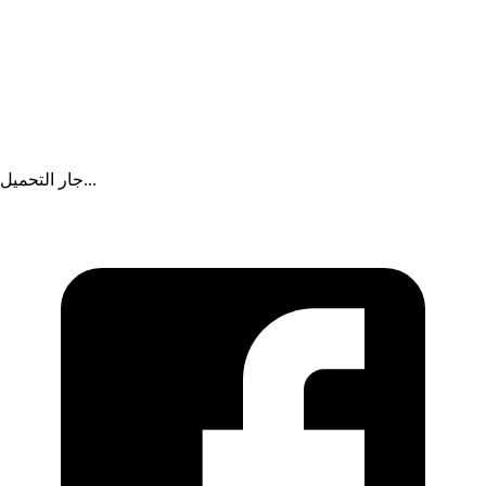
الجزيرة
|
منذ 16 يومًا
لا صفقات مصرية على حساب الصومال
سوداني نت
|
منذ 23 يومًا
زيارة البرهان إلى أسمرا… ثم ماذا بعد؟
جار التحميل...