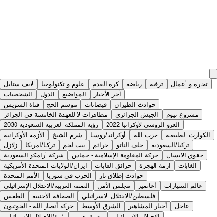
تجارة و أعمال
ترفيه
رياضة
كرة القدم
علوم و تكنولوجيا
لايف ستايل
آخر الأخبار
المواضيع
الدول
الشخصيات
حوادث الطيران
فيضانات
موسم الحج
قناة السويس
مشروع نيوم
الجيش الجزائري
مظاهرات لا للعهدة الخامسة في الجزائر
الغزو الروسي لأوكرانيا 2022
رؤية المملكة العربية السعودية 2030
الكوارث الطبيعية
حزب الله
أوكرانيا/روسيا
شرم الشيخ
الأزمة الأوكرانية
تركيا/السعودية
حلف الناتو
جرائم
بيت لحم
تركيا/امريكا
زلازل
حقوق الانسان
حركة المقاومة الإسلامية - حماس
شركة أرامكو السعودية
الغابات
ازمة الهجرة
حرائق الغابات
ايران/الولايات المتحدة الأمريكية
حوادث إطلاق نار
الحرب في سوريا
الأمم المتحدة
عالم السيارات
أعاصير
مجلس الأمن
الضفة الغربية/الاحتلال الإسرائيلي
فلسطين/الاحتلال الاسرائيلي
الصحافة الأجنبية
الطقس
عاجل
أخبار المشاهير
الشرق الأوسط
حركة أنصار الله - الحوثيون
الاحتلال الاسرائيلي
مضيق هرمز
غزة/الاحتلال الاسرائيلي