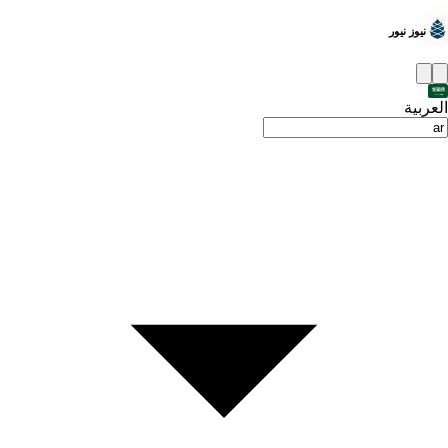
نيوز نيور
العربية